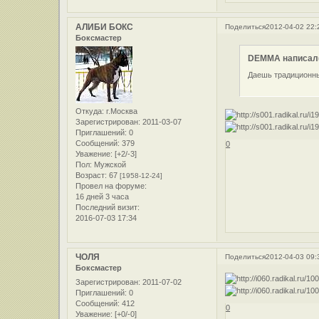
АЛИБИ БОКС
Поделиться
2012-04-02 22:
Боксмастер
DEMMA написал(
Даешь традиционные
Откуда:
г.Москва
Зарегистрирован
: 2011-03-07
Приглашений:
0
Сообщений:
379
0
Уважение:
[+2/-3]
Пол:
Мужской
Возраст:
67
[1958-12-24]
Провел на форуме:
16 дней 3 часа
Последний визит:
2016-07-03 17:34
ЧОЛЯ
Поделиться
2012-04-03 09:
Боксмастер
Зарегистрирован
: 2011-07-02
Приглашений:
0
Сообщений:
412
0
Уважение:
[+0/-0]