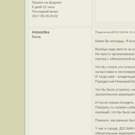
Провел на форуме:
6 дней 22 часа
Последний визит:
2017-05-09 20:02
Annushka
Поделиться
2012-04-04 11:
Гость
Какие Вы молодцы. Я вс
Вообще надо ввести за ос
Не просто организовыват
смотра с обязательной в
Что бы стоило это относ
на выставки и экспониров
И тогда ново - владельц
Породистый Немецкий Бок
Что бы было устроено, на
зоологическое мероприяти
И после показа посидеть
Поиграть со своими соба
коалиций, что бы было ка
Помните, как раньше было.
У нас в городе, ДОСААФ 
обязательным мероприяти