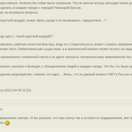
родословную. Количество собак было огромным. После рингов всегда проходил показ дл
о сделать в каждом городе с породой Немецкий Боксер.
ах не возникало вопроса,
й короткой мордой, может брать рукав и останавливать нарушителя....?
еду идти с такой короткой мордой?!
рировать рабочие качества Боксера, ведь его старательность может служить примером
 может быть Любвеобильным существом, а в критический момент может встать на защи
 организовать племенной смотр и не даете пропасть зоологическому мероприятию без
енных смотров и Выводок с объединением людей в каждом городе. Что бы это было пра
 данное мероприятие, главное это идея.... Жаль, что на данный момент НКП в России за
a (2012-04-04 11:51)
55
адиционные смотры. И мы решили, что наш смотр так и останется традиционным, вне за
лать