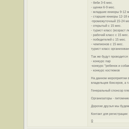
- беби 3-6 мес.
- щенки 6-9 мес.
- младшие юниоры 9-12 м
- старшие юниоры 12-18 
-промежуточный 15-24 ме
- открытый с 15 мес.
- турист класс (возраст 
- рабочий класс с 15 мес.
- победителей с 15 мес.
- чемпионов с 15 мес.
турист класс организова
Так же будут проводится
- конкурс пар
-конкурс "ребенок и соба
- конкурс костюмов
На данном мероприятии в
владельцев боксеров, а 
Генеральный спонсор пл
Организаторы - питомник
Дорогие друзья мы будем
Контакт для регистрации:
0