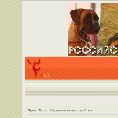
Привет, Гость!
Войдите
или
зарегистрируйтесь
.