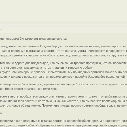
28
еми четырьмя ЗА такие вот племенные смотры.
нову, таких мероприятий в Каждом Городе, так как большинство владельцев просто не 
ь Моно-породные выставки, а ввести, что то на типо, учета численности и породности
ыводкой щенков и юниоров, и не обязательно под импортным экспертом, и с крутыми 
ительно не дорого для владельцев, что бы было настроение праздника, что бы ново
ать своего сначала щенка, а потом глядишь и взрослую собаку.
ев будет намного проще привлечь к выставкам, а у пришедших зрителей может быть поя
сер, и глядишь прекратятся эти продажи щенков - подобие боксера без родословной.
пример, как на "масленицу в деревнях на площадях", и себя показать и на других пос
е. Все в одном флаконе, и в один день.
 всем вместе, пообщаться между опытными старожилами и только что прибывшими в 
ками, шашлычок поесть и не только. И как же хочется, что бы все это происходило на
кое-то мирное объединение. Потому, что иногда, просто хочется пообщаться, а не получ
....
проводил в 80-е открытые выставки Восточно-европейской овчарки. И численность эт
ем для молодых собак И обращалось внимание в первую очередь, на будущее породы,