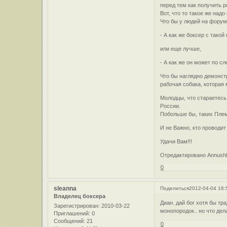
перед тем как получить 
Вот, что то такое же над
Что бы у людей на форум
- А как же боксер с тако
или еще лучше,
- А как же он может по сл
Что бы наглядно демонст
рабочая собака, которая
Молодцы, что стараетесь
России.
Побольше бы, таких Плем
И не Важно, кто проводит
Удачи Вам!!!
Отредактировано Annushk
0
sleanna
Поделиться
2012-04-04 16:
Владелец боксера
Диан. дай бог хотя бы тр
Зарегистрирован
: 2010-03-22
монопородок.. но что де
Приглашений:
0
Сообщений:
21
0