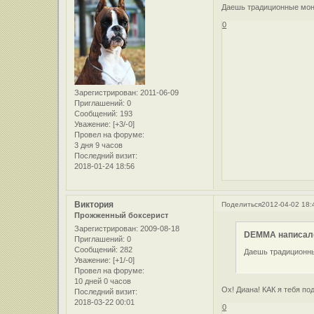
Даешь традиционные моно
0
Зарегистрирован
: 2011-06-09
Приглашений:
0
Сообщений:
193
Уважение:
[+3/-0]
Провел на форуме:
3 дня 9 часов
Последний визит:
2018-01-24 18:56
Виктория
Поделиться
2012-04-02 18:
Прожженный боксерист
Зарегистрирован
: 2009-08-18
DEMMA написал(
Приглашений:
0
Сообщений:
282
Даешь традиционные
Уважение:
[+1/-0]
Провел на форуме:
10 дней 0 часов
Ох! Диана! КАК я тебя по
Последний визит:
2018-03-22 00:01
0