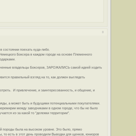
8
в состоянии поехать куда-либо.
 Немецкого Боксера в каждом городе на основе Племенного
подарками.
испеченные владельцы Боксеров, ЗАРОЖАЛИСЬ самой идеей ходить
вится правильный взгляд на то, как должен выглядеть
мотреть. И привлечение, и заинтересованность, и общение, и
ряды, а может быть и будущими потенциальными покупателями.
 перемирии между заводчиками в одном городе, что бы не было
ается из-за какой то ''дележки территории''.
ой породы была на высоком уровне. Это было, прямо
 то есть в этот день проводили Выводки для щенков, юниоров