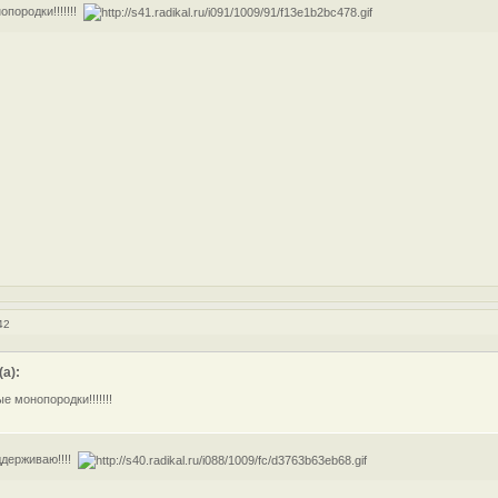
породки!!!!!!!
42
а):
 монопородки!!!!!!!
ддерживаю!!!!