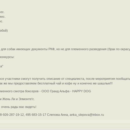
ес.
мес.
с.
любой)
н для собак имеющих документы РКФ, но не для племенного разведения (брак по окрасу
 конкурсы:
ка"
се участники смогут получить описание от специалиста, после мероприятия пообщатьс
так же мы предоставляем бесплатный чай и кофе ну и конечно же шашлык!!!
еменного смотра боксеров - ООО Гранд Альфа - HAPPY DOG
и Жень Ли и Элмонте'с.
 очень рады вас видеть!
 8-926-287-19-12, 495 683-15-17 Слепова Анна, anka_slepova@inbox.ru