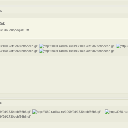
27
а):
 монопородки!!!!!!!
39