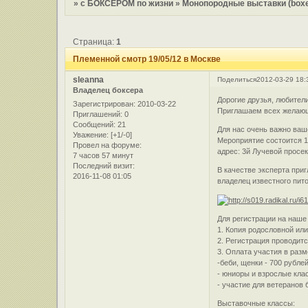
»
с БОКСЕРОМ по жизни
»
Монопородные выставки (boxer
Страница:
1
Племенной смотр 19/05/12 в Москве
sleanna
Поделиться
2012-03-29 18:
Владелец боксера
Дорогие друзья, любител
Зарегистрирован
: 2010-03-22
Приглашаем всех жела
Приглашений:
0
Сообщений:
21
Для нас очень важно ваш
Уважение:
[+1/-0]
Мероприятие состоится 19
Провел на форуме:
адрес: 3й Лучевой просе
7 часов 57 минут
Последний визит:
В качестве эксперта приг
2016-11-08 01:05
владелец известного питом
Для регистрации на наше
1. Копия родословной или
2. Регистрация проводит
3. Оплата участия в разм
-беби, щенки - 700 рубле
- юниоры и взрослые кла
- участие для ветеранов 
Выставочные классы: