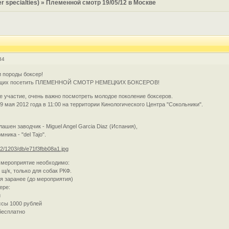
 specialties)
»
Племенной смотр 19/05/12 в Москве
34
и породы боксер!
ющих посетить ПЛЕМЕННОЙ СМОТР НЕМЕЦКИХ БОКСЕРОВ!
е участие, очень важно посмотреть молодое поколение боксеров.
 мая 2012 года в 11:00 на территории Кинологического Центра "Сокольники".
к
лашен заводчик - Miguel Angel Garcia Diaz (Испания),
ника - "del Tajo".
 мероприятие необходимо:
 щ/к, только для собак РКФ.
ся заранее (до мероприятия)
ере:
й
ссы 1000 рублей
бесплатно