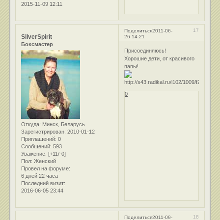
2015-11-09 12:11
17
Поделиться
2011-06-
SilverSpirit
26 14:21
Боксмастер
Присоединяюсь!
Хорошие дети, от красивого
папы!
0
Откуда:
Минск, Беларусь
Зарегистрирован
: 2010-01-12
Приглашений:
0
Сообщений:
593
Уважение:
[+11/-0]
Пол:
Женский
Провел на форуме:
6 дней 22 часа
Последний визит:
2016-06-05 23:44
18
Поделиться
2011-09-