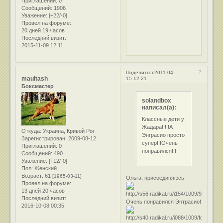
Приглашений:
0
Сообщений:
1906
Уважение:
[+22/-0]
Провел на форуме:
20 дней 19 часов
Последний визит:
2015-11-09 12:11
7
Поделиться
2011-04-
maultash
15 12:21
Боксмастер
solandbox
написал(а):
Классные дети у
Жадара!!!!!А
Откуда:
Украина, Кривой Рог
Энграсио просто
Зарегистрирован
: 2009-08-12
супер!!!Очень
Приглашений:
0
понравился!!!
Сообщений:
490
Уважение:
[+12/-0]
Пол:
Женский
Возраст:
61
[1965-03-11]
Ольга, присоединяюсь
Провел на форуме:
13 дней 20 часов
Последний визит:
Очень понравился Энтрасио!
2016-10-08 00:35