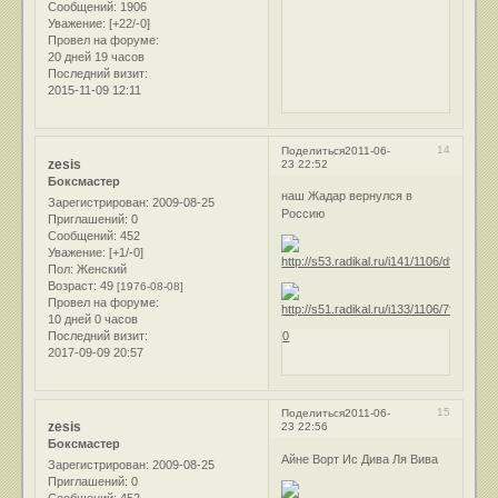
Сообщений:
1906
Уважение:
[+22/-0]
Провел на форуме:
20 дней 19 часов
Последний визит:
2015-11-09 12:11
14
Поделиться
2011-06-
zesis
23 22:52
Боксмастер
наш Жадар вернулся в
Зарегистрирован
: 2009-08-25
Россию
Приглашений:
0
Сообщений:
452
Уважение:
[+1/-0]
Пол:
Женский
Возраст:
49
[1976-08-08]
Провел на форуме:
10 дней 0 часов
Последний визит:
0
2017-09-09 20:57
15
Поделиться
2011-06-
zesis
23 22:56
Боксмастер
Айне Ворт Ис Дива Ля Вива
Зарегистрирован
: 2009-08-25
Приглашений:
0