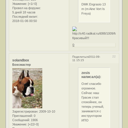
Уважение:
[+1/-0]
DMK Engrasio 13
Провел на форуме:
m (m Aine Vort Is
5 дней 18 часов
Freya)
Последний визит:
2018-01-06 00:50
Красивый!!!
0
22
Поделиться
2011-09-
solandbox
11 15:15
Боксмастер
zesis
написал(а):
Оля! спасибо
огромное.
Сейчас наш
Грасик стал
спокойнее, он
теперь ученый,
занимается с
Зарегистрирован
: 2009-10-10
инструктором
Приглашений:
0
Сообщений:
1906
ИПО
Уважение:
[+22/-0]