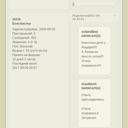
0
8
Поделиться
2011-04-
zesis
24 22:01
Боксмастер
Зарегистрирован
: 2009-08-25
solandbox
Приглашений:
0
написал(а):
Сообщений:
452
Уважение:
[+1/-0]
Классные дети у
Пол:
Женский
Жадара!!!!!
Возраст:
49
[1976-08-08]
А Энграсио
Провел на форуме:
просто супер!!!
10 дней 0 часов
Очень
Последний визит:
понравился!!!
2017-09-09 20:57
maultash
написал(а):
Ольга,
присоединяюсь
Очень
понравился
Энтрасио!