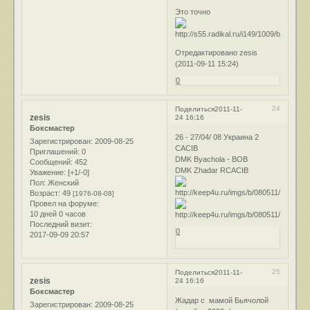
Это точно
Отредактировано zesis
(2011-09-11 15:24)
0
24
Поделиться
2011-11-
zesis
24 16:16
Боксмастер
26 - 27/04/ 08 Украина 2
Зарегистрирован
: 2009-08-25
CACIB
Приглашений:
0
DMK Byachola - BOB
Сообщений:
452
DMK Zhadar RCACIB
Уважение:
[+1/-0]
Пол:
Женский
Возраст:
49
[1976-08-08]
Провел на форуме:
10 дней 0 часов
Последний визит:
0
2017-09-09 20:57
25
Поделиться
2011-11-
zesis
24 16:16
Боксмастер
Жадар с мамой Бьячолой
Зарегистрирован
: 2009-08-25