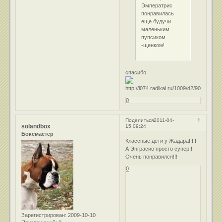
Эмператрис
понравилась
еще будучи
маленьким
пупсиком
-щенком!
спасибо
0
6
Поделиться
2011-04-
solandbox
15 09:24
Боксмастер
Классные дети у Жадара!!!!!
А Энграсио просто супер!!!
Очень понравился!!!
0
Зарегистрирован
: 2009-10-10