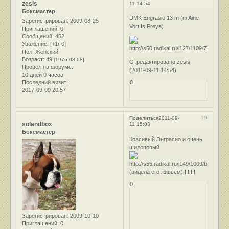
zesis
11 14:54
Боксмастер
DMK Engrasio 13 m (m Aine
Зарегистрирован
: 2009-08-25
Vort Is Freya)
Приглашений:
0
Сообщений:
452
Уважение:
[+1/-0]
Пол:
Женский
Возраст:
49
[1976-08-08]
Отредактировано zesis
Провел на форуме:
(2011-09-11 14:54)
10 дней 0 часов
Последний визит:
0
2017-09-09 20:57
19
Поделиться
2011-09-
solandbox
11 15:03
Боксмастер
Красивый Энграсио и очень
шилопопый
(видела его живьём)!!!!!!!!
0
Зарегистрирован
: 2009-10-10
Приглашений:
0