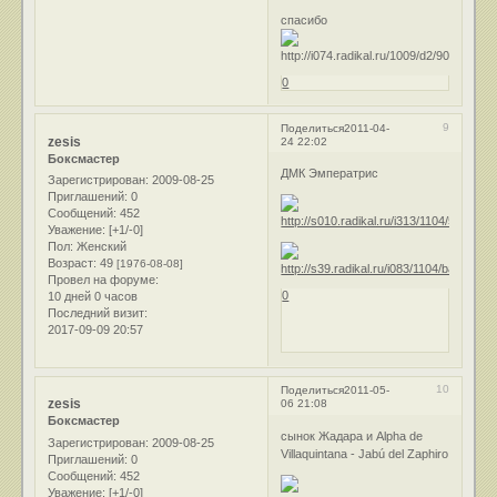
спасибо
0
9
Поделиться
2011-04-
zesis
24 22:02
Боксмастер
ДМК Эмператрис
Зарегистрирован
: 2009-08-25
Приглашений:
0
Сообщений:
452
Уважение:
[+1/-0]
Пол:
Женский
Возраст:
49
[1976-08-08]
Провел на форуме:
0
10 дней 0 часов
Последний визит:
2017-09-09 20:57
10
Поделиться
2011-05-
zesis
06 21:08
Боксмастер
сынок Жадара и Alpha de
Зарегистрирован
: 2009-08-25
Villaquintana - Jabú del Zaphiro
Приглашений:
0
Сообщений:
452
Уважение:
[+1/-0]