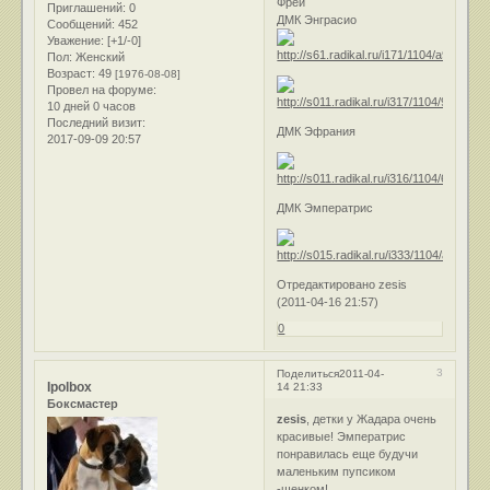
Фреи
Приглашений:
0
ДМК Энграсио
Сообщений:
452
Уважение:
[+1/-0]
Пол:
Женский
Возраст:
49
[1976-08-08]
Провел на форуме:
10 дней 0 часов
Последний визит:
ДМК Эфрания
2017-09-09 20:57
ДМК Эмператрис
Отредактировано zesis
(2011-04-16 21:57)
0
3
Поделиться
2011-04-
Ipolbox
14 21:33
Боксмастер
zesis
, детки у Жадара очень
красивые! Эмператрис
понравилась еще будучи
маленьким пупсиком
-щенком!