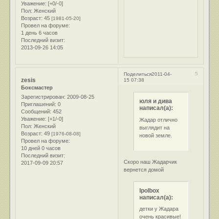
Уважение:
[+0/-0]
Пол:
Женский
Возраст:
45
[1981-05-20]
Провел на форуме:
1 день 6 часов
Последний визит:
2013-09-26 14:05
5
Поделиться
2011-04-
zesis
15 07:38
Боксмастер
Зарегистрирован
: 2009-08-25
юля и дива
Приглашений:
0
написал(а):
Сообщений:
452
Уважение:
[+1/-0]
Жадар отлично
Пол:
Женский
выглядит на
Возраст:
49
[1976-08-08]
новой земле.
Провел на форуме:
10 дней 0 часов
Последний визит:
Скоро наш Жадарчик
2017-09-09 20:57
вернется домой
Ipolbox
написал(а):
детки у Жадара
очень красивые!