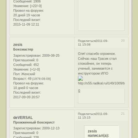
Сообщений:
1906
Уважение:
[+22/-0]
Провел на форуме:
20 дней 19 часов
Последний визит:
2015-11-09 12:11
20
Поделиться
2011-09-
zesis
11 15:08
Боксмастер
Оля! спасибо огромное.
Зарегистрирован
: 2009-08-25
Сейчас наш Грасик стал
Приглашений:
0
спокойнее, он теперь
Сообщений:
452
ученый, занимается с
Уважение:
[+1/-0]
инструктором ИПО
Пол:
Женский
Возраст:
49
[1976-08-08]
Провел на форуме:
10 дней 0 часов
0
Последний визит:
2017-09-09 20:57
21
Поделиться
2011-09-
deVERSAL
11 15:15
Прожженный боксерист
Зарегистрирован
: 2009-12-13
zesis
Приглашений:
0
написал(а):
Сообщений:
228