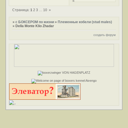
Страница:
1
2
3
…
10
»
»
с БОКСЕРОМ по жизни
»
Племенные кобели (stud males)
»
Della Monte Klio Zhadar
создать форум