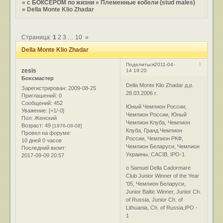
»
с БОКСЕРОМ по жизни
»
Племенные кобели (stud males)
»
Della Monte Klio Zhadar
Страница:
1
2
3
…
10
»
Della Monte Klio Zhadar
1
Поделиться
2011-04-
zesis
14 19:20
Боксмастер
Della Monte Klio Zhadar д.р.
Зарегистрирован
: 2009-08-25
28.03.2006 г.
Приглашений:
0
Сообщений:
452
Юный Чемпион России,
Уважение:
[+1/-0]
Чемпион России, Юный
Пол:
Женский
Чемпион Клуба, Чемпион
Возраст:
49
[1976-08-08]
Клуба, Гранд Чемпион
Провел на форуме:
России, Чемпион РКФ,
10 дней 0 часов
Чемпион Беларуси, Чемпион
Последний визит:
Украины, CACIB, IPO-1
2017-09-09 20:57
о Samuel Della Cadormare
Club Junior Winner of the Year
'05, Чемпион Беларуси,
Junior Baltic Winner, Junior Ch.
of Russia, Junior Ch. of
Lithuania, Ch. of Russia,IPO -
1