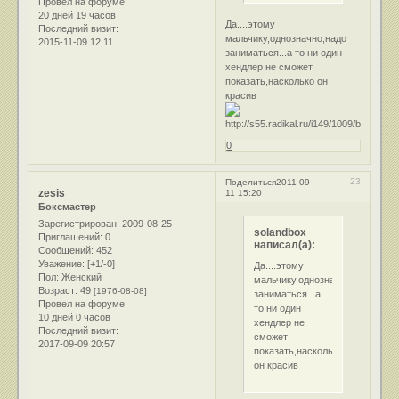
Провел на форуме:
20 дней 19 часов
Да....этому
Последний визит:
мальчику,однозначно,надо
2015-11-09 12:11
заниматься...а то ни один
хендлер не сможет
показать,насколько он
красив
0
23
Поделиться
2011-09-
zesis
11 15:20
Боксмастер
Зарегистрирован
: 2009-08-25
solandbox
Приглашений:
0
написал(а):
Сообщений:
452
Уважение:
[+1/-0]
Да....этому
Пол:
Женский
мальчику,однозначно,надо
Возраст:
49
[1976-08-08]
заниматься...а
Провел на форуме:
то ни один
10 дней 0 часов
хендлер не
Последний визит:
сможет
2017-09-09 20:57
показать,насколько
он красив