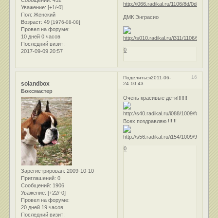
Сообщений:
452
Уважение:
[+1/-0]
Пол:
Женский
ДМК Энграсио
Возраст:
49
[1976-08-08]
Провел на форуме:
10 дней 0 часов
Последний визит:
0
2017-09-09 20:57
16
Поделиться
2011-06-
solandbox
24 10:43
Боксмастер
Очень красивые дети!!!!!!!
Всех поздравляю !!!!!!
0
Зарегистрирован
: 2009-10-10
Приглашений:
0
Сообщений:
1906
Уважение:
[+22/-0]
Провел на форуме:
20 дней 19 часов
Последний визит: