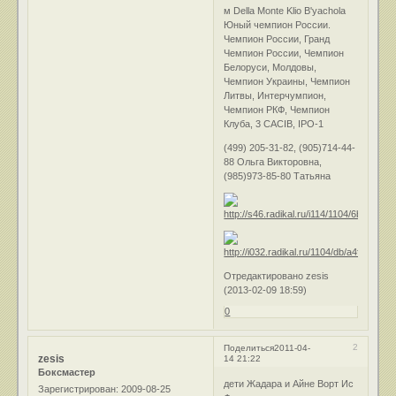
м Della Monte Klio B'yachola
Юный чемпион России.
Чемпион России, Гранд
Чемпион России, Чемпион
Белоруси, Молдовы,
Чемпион Украины, Чемпион
Литвы, Интерчумпион,
Чемпион РКФ, Чемпион
Клуба, 3 CACIB, IPO-1
(499) 205-31-82, (905)714-44-
88 Ольга Викторовна,
(985)973-85-80 Татьяна
Отредактировано zesis
(2013-02-09 18:59)
0
2
Поделиться
2011-04-
zesis
14 21:22
Боксмастер
дети Жадара и Айне Ворт Ис
Зарегистрирован
: 2009-08-25