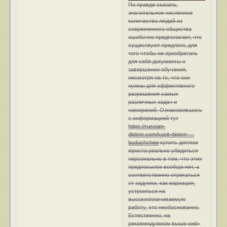
По правде сказать,
значительное численное
количество людей из
современного общества
ошибочно предполагает, что
существуют предлоги, для
того чтобы не приобретать
для себя документы о
завершении обучения,
несмотря на то, что они
нужны для эффективного
разрешения самых
различных задач и
намерений. Ознакомившись
с информацией тут
https://russian-
diplom.com/kupit-diplom …
budushchee
купить диплом
юриста реально убедиться
персонально в том, что этих
предпосылок вообще нет, а
соответственно отрекаться
от задумки, как вариация,
устроиться на
высокооплачиваемую
работу, это необоснованно.
Естественно, на
рекомендуемом выше web-