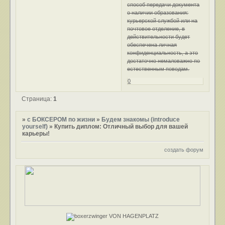
способ передачи документа
о наличии образования:
курьерской службой или на
почтовое отделение, в
действительности будет
обеспечена личная
конфиденциальность, а это
достаточно немаловажно по
естественным поводам.
0
Страница:
1
»
с БОКСЕРОМ по жизни
»
Будем знакомы (introduce
yourself)
»
Купить диплом: Отличный выбор для вашей
карьеры!
создать форум