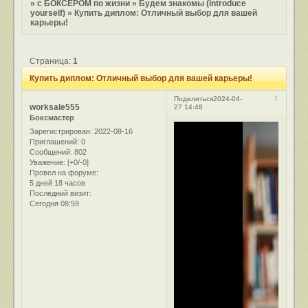
»
с БОКСЕРОМ по жизни
»
Будем знакомы (introduce
yourself)
»
Купить диплом: Отличный выбор для вашей
карьеры!
Страница:
1
Купить диплом: Отличный выбор для вашей карьеры!
1
Поделиться
2024-04-
worksale555
27 14:48
Боксмастер
Зарегистрирован
: 2022-08-16
Приглашений:
0
Сообщений:
802
Уважение:
[+0/-0]
Провел на форуме:
5 дней 18 часов
Последний визит:
Сегодня 08:59