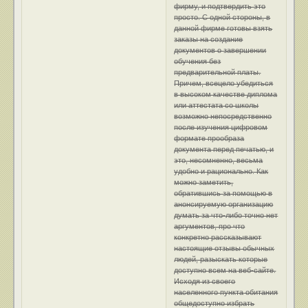
фирму, и подтвердить это
просто. С одной стороны, в
данной фирме готовы взять
заказы на создание
документов о завершении
обучения без
предварительной платы.
Причем, всецело убедиться
в высоком качестве диплома
или аттестата со школы
возможно непосредственно
после изучения цифровом
формате прообраза
документа перед печатью, и
это, несомненно, весьма
удобно и рационально. Как
можно заметить,
обратившись за помощью в
анонсируемую организацию
думать за что-либо точно нет
аргументов, про что
конкретно рассказывают
настоящие отзывы обычных
людей, разыскать которые
доступно всем на веб-сайте.
Исходя из своего
населенного пункта обитания
общедоступно избрать