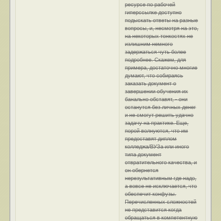
ресурсе по рабочей
гиперссылке доступно
подыскать ответы на разные
вопросы, и, несмотря на это,
на некоторых тонкостях не
излишним немного
задержаться чуть более
подробнее. Скажем, для
примера, достаточно многие
думают, что собираясь
заказать документ о
завершении обучения их
банально обставят, - они
останутся без личных денег
и не смогут решить удачно
задачу на практике. Еще,
порой волнуются, что им
предоставят диплом
колледжа/ВУЗа или иного
типа документ
отвратительного качества, и
он обернется
нерезультативным где надо,
а вовсе не исключается, что
обеспечит конфузы.
Перечисленных сложностей
не представится когда
обращаться в компетентную