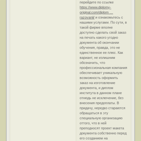
перейдите по ссылке
https://www.diplomy-
original.com/diplom …
razovanii/
и ознакомьтесь с
нашими услугами. По сути, в
такой фирме вполне
доступно сделать свой заказ
на печать какого угодно
документа об окончании
обучения, правда, это не
единственное ее плюс. Как
вариант, не излишним
обозначить, что
профессиональная компания
обеспечивает уникальную
возможность оформить
заказ на изготовление
документа, и диплом
института в данном плане
отнюдь не исключение, без
внесения предоплаты. В
придачу, нередко стараются
обращаться в эту
специальную организацию
оттого, что в ней
преподносят проект макета
документа собственно перед
его созданием на