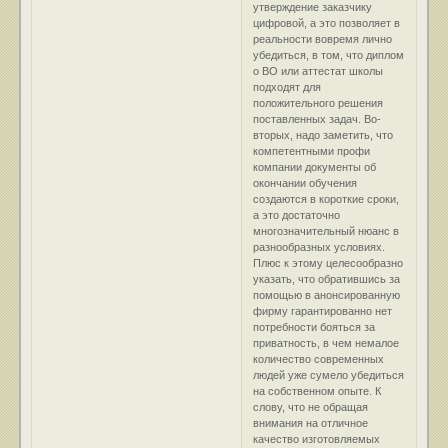
утверждение заказчику
цифровой, а это позволяет в
реальности вовремя лично
убедиться, в том, что диплом
о ВО или аттестат школы
подходят для
положительного решения
поставленных задач. Во-
вторых, надо заметить, что
компетентными профи
компании документы об
окончании обучения
создаются в короткие сроки,
а это достаточно
многозначительный нюанс в
разнообразных условиях.
Плюс к этому целесообразно
указать, что обратившись за
помощью в анонсированную
фирму гарантированно нет
потребности бояться за
приватность, в чем немалое
количество современных
людей уже сумело убедиться
на собственном опыте. К
слову, что не обращая
внимания на отличное
качество изготовляемых