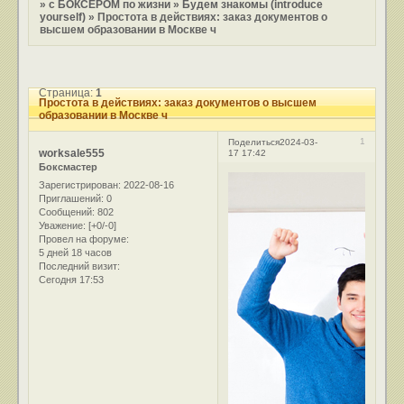
»
с БОКСЕРОМ по жизни
»
Будем знакомы (introduce
yourself)
»
Простота в действиях: заказ документов о
высшем образовании в Москве ч
Страница:
1
Простота в действиях: заказ документов о высшем
образовании в Москве ч
1
Поделиться
2024-03-
worksale555
17 17:42
Боксмастер
Зарегистрирован
: 2022-08-16
Приглашений:
0
Сообщений:
802
Уважение:
[+0/-0]
Провел на форуме:
5 дней 18 часов
Последний визит:
Сегодня 17:53