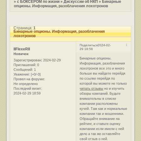
»
с БОКСЕРОМ по жизни
»
Дискуссии об НКП
»
Бинарные
опционы. Информация, разоблачения лохотронов
Страница:
1
Бинарные опционы. Информация, разоблачения
лохотронов
1
Поделиться
2024-02-
IIFlexeRII
29 18:58
Новичок
Бинарные опционы.
Зарегистрирован
: 2024-02-29
Информация, разоблачения
Приглашений:
0
лохотронов все это и много
Сообщений:
1
больше вы найдете перейдя
Уважение:
[+0/-0]
по ссылке перейдя по
Провел на форуме:
которой вы можете не только
Не определено
Последний визит:
читать отзывы
но и изучить
2024-02-29 18:59
обзоры компаний. Будьте
внимательны в списке
компании расположены
кучей. Там как и нормальные
компании так и мошенники.
Обращайте внимание на
рейтинг, и ставьте оценку
компании если имели с ней
дело а так же оставляйте
свой отзыв о ней.