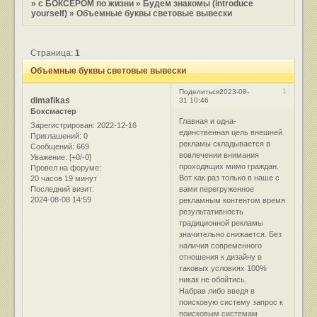
»
с БОКСЕРОМ по жизни
»
Будем знакомы (introduce
yourself)
»
Объемные буквы световые вывески
Страница:
1
Объемные буквы световые вывески
1
Поделиться
2023-08-
dimafikas
31 10:46
Боксмастер
Главная и одна-
Зарегистрирован
: 2022-12-16
единственная цель внешней
Приглашений:
0
рекламы складывается в
Сообщений:
669
вовлечении внимания
Уважение:
[+0/-0]
проходящих мимо граждан.
Провел на форуме:
Вот как раз только в наше с
20 часов 19 минут
Последний визит:
вами перегруженное
2024-08-08 14:59
рекламным контентом время
результативность
традиционной рекламы
значительно снижается. Без
наличия современного
отношения к дизайну в
таковых условиях 100%
никак не обойтись.
Набрав либо введя в
поисковую систему запрос к
поисковым системам