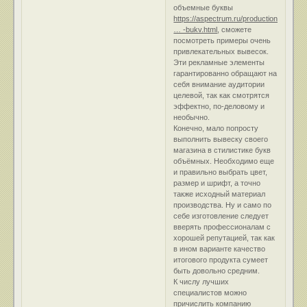
объемные буквы
https://aspectrum.ru/production/vyivesk
… -bukv.html
, сможете
посмотреть примеры очень
привлекательных вывесок.
Эти рекламные элементы
гарантированно обращают на
себя внимание аудитории
целевой, так как смотрятся
эффектно, по-деловому и
необычно.
Конечно, мало попросту
выполнить вывеску своего
магазина в стилистике букв
объёмных. Необходимо еще
и правильно выбрать цвет,
размер и шрифт, а точно
также исходный материал
производства. Ну и само по
себе изготовление следует
вверять профессионалам с
хорошей репутацией, так как
в ином варианте качество
итогового продукта сумеет
быть довольно средним.
К числу лучших
специалистов можно
причислить компанию