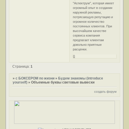
"Аспектрум", которая имеет
огромный опыт в создании
наружной рекламы,
потрясающую репутацию и
огромное количество
постоянных клиентов. При
высочайшем качестве
сервиса компания
предлагает клиентам
довольно приятные
расценки.
0
Страница:
1
»
с БОКСЕРОМ по жизни
»
Будем знакомы (introduce
yourself)
»
Объемные буквы световые вывески
создать форум