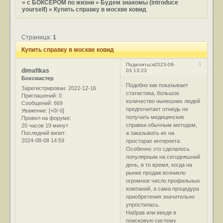
»
с БОКСЕРОМ по жизни
»
Будем знакомы (introduce
yourself)
»
Купить справку в москве ковид
Страница:
1
Купить справку в москве ковид
1
Поделиться
2023-08-
dimafikas
03 13:23
Боксмастер
Подобно как показывает
Зарегистрирован
: 2022-12-16
статистика, большое
Приглашений:
0
количество нынешних людей
Сообщений:
669
предпочитает отнюдь не
Уважение:
[+0/-0]
получать медицинские
Провел на форуме:
справки обычным методом,
20 часов 19 минут
Последний визит:
а заказывать их на
2024-08-08 14:59
просторах интернета.
Особенно это сделалось
популярным на сегодняшний
день, в то время, когда на
рынке продаж возникло
огромное число профильных
компаний, а сама процедура
приобретения значительно
упростилась.
Набрав или введя в
поисковую систему