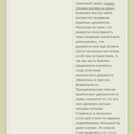
поисковый запрос
купить
справки москва на ковид
,
возможно быстро найти
множество продавцов
подобных документов.
Несмотря на такое, что
конкретно популярность
темы пандемии значительно
уменьшилась, эти
документы все ещё активно
просят во многих местечках,
особо при путешествиях. А
так как число больных
кардинально снизилось,
тогда получение
аналогичного документа
обратилось в простую
формальность.
Принципиальным плюсом
аналогичных документов по
праву считается то, что все
они сделались весьма
легкодоступными.
Стоимость в несколько
сотен руб станет по карману
подавляющему большинству
даже в кризис. Из плюсов
стоит выделить и то, что в