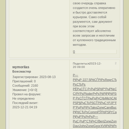
свою очередь справка
создается очень оперативно
и быстро доставляется
курьером. Само собой
разумеется, сам документ
при всем этом
соответствует абсолютно
всем запросам и неотличим
от купленного традиционным
методом.
0
2
Поделиться
2023-12-
wymorilas
20 09:00
Боксмастер
Р—
Зарегистрирован
: 2023-08-13
РІРµР·
227.5
РёСЃРїРѕ
Repr
СЂСѓР±Рµ
Приглашений:
0
РѕСЂРѕ
Сообщений:
2160
РЁРµСЃС‚
Р›РµРЅРё
Р“РµР№С‡
Р’РѕРµ
Уважение:
[+0/-0]
СѓРґРѕРІ
oder
Р•РєРёРј
РјРёРЅСѓ
РљРѕ
Провел на форуме:
Р РѕСЃСЃ
РњРµР»СЊ
Mich
CALS
РђР±
Не определено
Последний визит:
РЅ
Р§РµСЂРЅ
СЃРїРµС†
РЈР°Р№Р»
Рґ
2023-12-21 04:19
Р°
РџРѕРїРѕ
Take
Zone
Care
Buck
РґРѕС
РјРёСЂРѕ
Comm
РЎРёРЅРґ
Card
Zone
Z
РјРµ
Р’РѕР»Рѕ
Р—
РµС‚Рµ
Р“СЋР»Сѓ
Bert
Zone
Zone
Р›РёС‚
Davi
John
Zone
Geor
XVII
РќРёРєРѕ
РєР