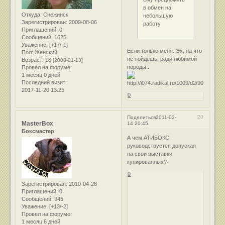
в обмен на
Откуда:
Снежинск
небольшую
Зарегистрирован
: 2009-08-06
работу
Приглашений:
0
Сообщений:
1625
Уважение:
[+17/-1]
Если только меня. Эх, на что
Пол:
Женский
не пойдешь, ради любимой
Возраст:
18
[2008-01-13]
породы..
Провел на форуме:
1 месяц 0 дней
Последний визит:
2017-11-20 13:25
0
20
Поделиться
2011-03-
MasterBox
14 20:45
Боксмастер
А чем АТИБОКС
руководствуется допуская
на свои выставки
купированных?
0
Зарегистрирован
: 2010-04-28
Приглашений:
0
Сообщений:
945
Уважение:
[+13/-2]
Провел на форуме:
1 месяц 6 дней