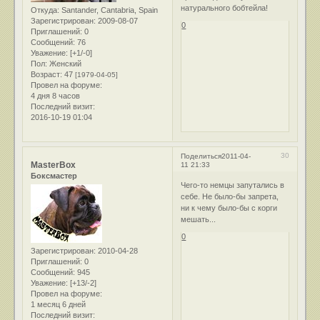
натурального бобтейла!
Откуда:
Santander, Cantabria, Spain
Зарегистрирован
: 2009-08-07
0
Приглашений:
0
Сообщений:
76
Уважение:
[+1/-0]
Пол:
Женский
Возраст:
47
[1979-04-05]
Провел на форуме:
4 дня 8 часов
Последний визит:
2016-10-19 01:04
30
Поделиться
2011-04-
MasterBox
11 21:33
Боксмастер
Чего-то немцы запутались в
себе. Не было-бы запрета,
ни к чему было-бы с корги
мешать...
0
Зарегистрирован
: 2010-04-28
Приглашений:
0
Сообщений:
945
Уважение:
[+13/-2]
Провел на форуме:
1 месяц 6 дней
Последний визит: