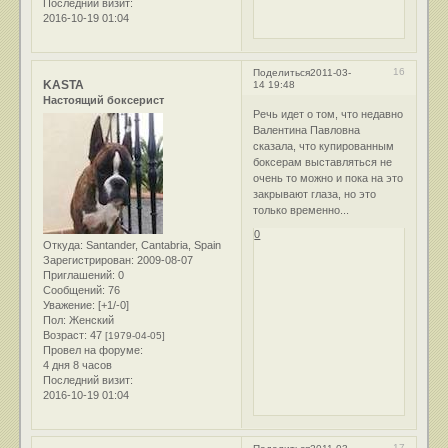
Последний визит:
2016-10-19 01:04
16
Поделиться
2011-03-
KASTA
14 19:48
Настоящий боксерист
Речь идет о том, что недавно
Валентина Павловна
сказала, что купированным
боксерам выставляться не
очень то можно и пока на это
закрывают глаза, но это
только временно...
0
Откуда:
Santander, Cantabria, Spain
Зарегистрирован
: 2009-08-07
Приглашений:
0
Сообщений:
76
Уважение:
[+1/-0]
Пол:
Женский
Возраст:
47
[1979-04-05]
Провел на форуме:
4 дня 8 часов
Последний визит:
2016-10-19 01:04
17