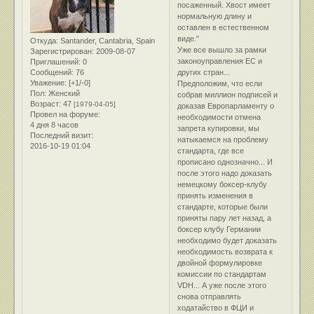
посаженный. Хвост имеет
нормальную длину и
оставлен в естественном
виде."
Откуда:
Santander, Cantabria, Spain
Уже все вышло за рамки
Зарегистрирован
: 2009-08-07
законоуправления ЕС и
Приглашений:
0
Сообщений:
76
других стран...
Уважение:
[+1/-0]
Предположим, что если
Пол:
Женский
собрав миллион подписей и
Возраст:
47
[1979-04-05]
доказав Европарламенту о
Провел на форуме:
необходимости отмена
4 дня 8 часов
запрета купировки, мы
Последний визит:
натыкаемся на проблему
2016-10-19 01:04
стандарта, где все
прописано однозначно... И
после этого надо доказать
немецкому боксер-клубу
принять изменения в
стандарте, которые были
приняты пару лет назад, а
боксер клубу Германии
необходимо будет доказать
необходимость возврата к
двойной формулировке
комиссии по стандартам
VDH... А уже после этого
снова отправлять
ходатайство в ФЦИ и