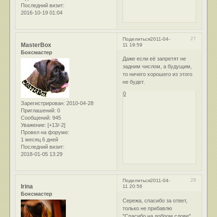
Последний визит:
2016-10-19 01:04
27
Поделиться
2011-04-
MasterBox
11 19:59
Боксмастер
Даже если её запретят не
задним числом, а будущим,
то ничего хорошего из этого
не будет.
0
Зарегистрирован
: 2010-04-28
Приглашений:
0
Сообщений:
945
Уважение:
[+13/-2]
Провел на форуме:
1 месяц 6 дней
Последний визит:
2018-01-05 13:29
28
Поделиться
2011-04-
Irina
11 20:56
Боксмастер
Сережа, спасибо за ответ,
только не прибавлю
"Спасибо на добром слове",