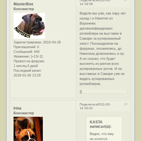
Поделиться
2011-03-
MasterBox
14 19:58
Боксмастер
Видели мы уже, как пару лет
назад г-н Никитин из
Воронежа
дисквалифицировал
ротвейлера на выставке в
Самаре за купированный
Зарегистрирован
: 2010-04-28
хвост. Поскандалили на
Приглашений:
0
форумах, посмеялись, до
Сообщений:
945
Никитина дозвонились и пр.
Уважение:
[+13/-2]
А он сказал, что будет
Провел на форуме:
выгонять из рингов всех
1 месяц 6 дней
купированных ротов. И на
Последний визит:
выставках в Самаре уже не
2018-01-05 13:29
видать купированных
ротвейлеров.
0
18
Поделиться
2011-03-
Irina
14 20:02
Боксмастер
KASTA
написал(а):
Видно, что ему
не хочется