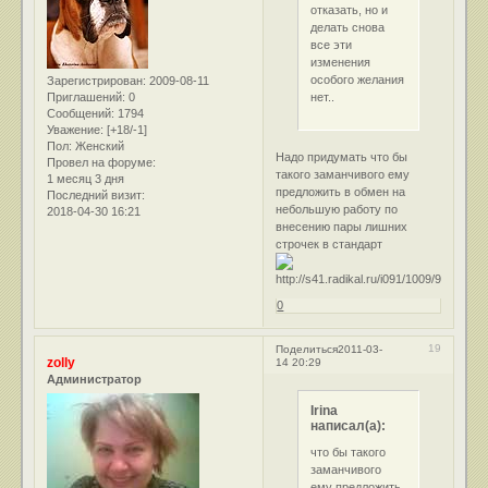
отказать, но и
делать снова
все эти
изменения
особого желания
Зарегистрирован
: 2009-08-11
нет..
Приглашений:
0
Сообщений:
1794
Уважение:
[+18/-1]
Пол:
Женский
Надо придумать что бы
Провел на форуме:
такого заманчивого ему
1 месяц 3 дня
предложить в обмен на
Последний визит:
небольшую работу по
2018-04-30 16:21
внесению пары лишних
строчек в стандарт
0
19
Поделиться
2011-03-
zolly
14 20:29
Администратор
Irina
написал(а):
что бы такого
заманчивого
ему предложить