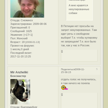
А мне нравятся
некупированные
собаки
Откуда:
Снежинск
Зарегистрирован
: 2009-08-06
В Петиции нет просьбы на
Приглашений:
0
запрет некупированных. Там
Сообщений:
1625
идет речь о свободном
Уважение:
[+17/-1]
выборе! Т.е. чтобы купировку
Пол:
Женский
не запрещали! Т.е. все было
Возраст:
18
[2008-01-13]
так, как у нас в России.
Провел на форуме:
1 месяц 0 дней
0
Последний визит:
2017-11-20 13:25
5
Поделиться
2009-11-
Mir Anzheliki
25 09:15
Боксмастер
отдать голос не получилось,
я там ничего не поняла
0
Откуда:
Екатеринбург