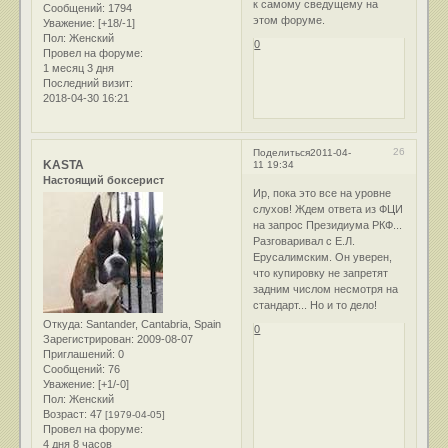
к самому сведущему на
Сообщений:
1794
этом форуме.
Уважение:
[+18/-1]
Пол:
Женский
0
Провел на форуме:
1 месяц 3 дня
Последний визит:
2018-04-30 16:21
26
Поделиться
2011-04-
KASTA
11 19:34
Настоящий боксерист
Ир, пока это все на уровне
слухов! Ждем ответа из ФЦИ
на запрос Президиума РКФ...
Разговаривал с Е.Л.
Ерусалимским. Он уверен,
что купировку не запретят
задним числом несмотря на
стандарт... Но и то дело!
Откуда:
Santander, Cantabria, Spain
0
Зарегистрирован
: 2009-08-07
Приглашений:
0
Сообщений:
76
Уважение:
[+1/-0]
Пол:
Женский
Возраст:
47
[1979-04-05]
Провел на форуме:
4 дня 8 часов