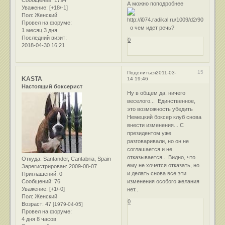
А можно поподробнее
Уважение:
[+18/-1]
Пол:
Женский
Провел на форуме:
о чем идет речь?
1 месяц 3 дня
Последний визит:
0
2018-04-30 16:21
15
Поделиться
2011-03-
KASTA
14 19:46
Настоящий боксерист
Ну в общем да, ничего
веселого... Единственное,
это возможность убедить
Немецкий боксер клуб снова
внести изменения... С
президентом уже
разговаривали, но он не
соглашается и не
отказывается... Видно, что
Откуда:
Santander, Cantabria, Spain
ему не хочется отказать, но
Зарегистрирован
: 2009-08-07
и делать снова все эти
Приглашений:
0
Сообщений:
76
изменения особого желания
Уважение:
[+1/-0]
нет..
Пол:
Женский
0
Возраст:
47
[1979-04-05]
Провел на форуме:
4 дня 8 часов