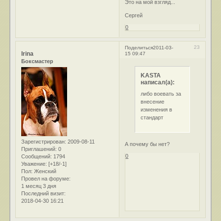
Это на мой взгляд...
Сергей
0
23
Поделиться
2011-03-
Irina
15 09:47
Боксмастер
KASTA
написал(а):
либо воевать за
внесение
изменения в
стандарт
Зарегистрирован
: 2009-08-11
А почему бы нет?
Приглашений:
0
0
Сообщений:
1794
Уважение:
[+18/-1]
Пол:
Женский
Провел на форуме:
1 месяц 3 дня
Последний визит:
2018-04-30 16:21