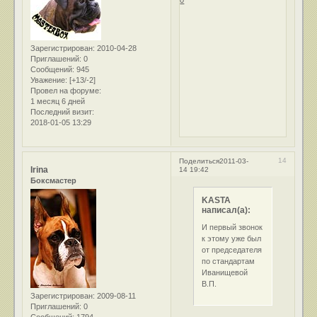
Зарегистрирован
: 2010-04-28
Приглашений:
0
Сообщений:
945
Уважение:
[+13/-2]
Провел на форуме:
1 месяц 6 дней
Последний визит:
2018-01-05 13:29
14
Поделиться
2011-03-
Irina
14 19:42
Боксмастер
KASTA
написал(а):
И первый звонок
к этому уже был
от председателя
по стандартам
Иванищевой
В.П.
Зарегистрирован
: 2009-08-11
Приглашений:
0
Сообщений:
1794