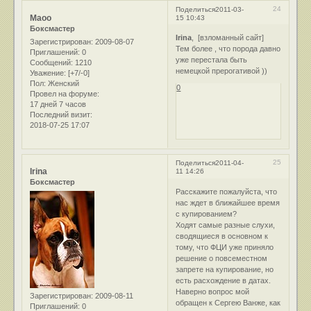
24
Поделиться
2011-03-
Маоо
15 10:43
Боксмастер
Irina
, [взломанный сайт]
Зарегистрирован
: 2009-08-07
Тем более , что порода давно
Приглашений:
0
уже перестала быть
Сообщений:
1210
немецкой прерогативой ))
Уважение:
[+7/-0]
Пол:
Женский
0
Провел на форуме:
17 дней 7 часов
Последний визит:
2018-07-25 17:07
25
Поделиться
2011-04-
Irina
11 14:26
Боксмастер
Расскажите пожалуйста, что
нас ждет в ближайшее время
с купированием?
Ходят самые разные слухи,
сводящиеся в основном к
тому, что ФЦИ уже приняло
решение о повсеместном
запрете на купирование, но
есть расхождение в датах.
Наверно вопрос мой
Зарегистрирован
: 2009-08-11
обращен к Сергею Ванже, как
Приглашений:
0