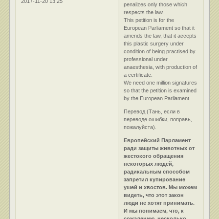
2017-11-20 13:25
penalizes only those which
respects the law.
This petition is for the
European Parliament so that it
amends the law, that it accepts
this plastic surgery under
condition of being practised by
professional under
anaesthesia, with production of
a certificate.
We need one million signatures
so that the petition is examined
by the European Parliament
Перевод (Тань, если в
переводе ошибки, поправь,
пожалуйста).
Европейский Парламент
ради защиты животных от
жестокого обращения
некоторых людей,
радикальным способом
запретил купирование
ушей и хвостов. Мы можем
видеть, что этот закон
люди не хотят принимать.
И мы понимаем, что, к
сожалению, несколько