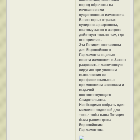
пород обречены на
исчезание или
существенные изменения.
В некоторых странах
купировка разрешена,
поэтому закон о запрете
действует только там, где
его приняли.
Эта Петиция составлена
для Европейского
Парламента с целью
внести изменения в Закон:
разрешить пластическую
хиругию при условии
выполнения ее
профессионально, с
применением анестезии и
выдачей
соответствующего
Свидетельства.
Необходимо собрать один
миллион подписей для
того, чтобы наша Петиция
была рассмотрена
Европейским
Парламентом.