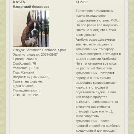
KASTA
14 23:22
Настоящий боксерист
Та история с Никитиным
имела скандальное
продолжение в стенах РКФ...
Но все равно все подвисло...
Никто не знает, что с этим
всем делать!
Атибокс руководствуется
тем, что если запретить
купированных, то порода
Откуда:
Santander, Cantabria, Spain
сильно потеряет, а это идет в
Зарегистрирован
: 2009-08-07
разрез с целями Атибокса...
Приглашений:
0
Сообщений:
76
Но в то же время все стоят
Уважение:
[+1/-0]
на распутье! Запретить
Пол:
Женский
купированных - потеряет
Возраст:
47
[1979-04-05]
порода и очень сильно,
Провел на форуме:
разрешить купированных -
4 дня 8 часов
нарушать стандарт и
Последний визит:
подставлять судей... Рано
2016-10-19 01:04
или поздно придется
выбирать - либо воевать за
внесение изменения в
стандарт (удастся ли...),
либо запретить
купированных - более
простой способ, но наиболее
вредоносный для породы...