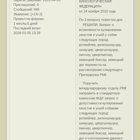
КИНОЛОГИЧЕСКАЯ
Приглашений:
0
ФЕДЕРАЦИЯ»
Сообщений:
945
от 24 ноября 2010 года
Уважение:
[+13/-2]
Провел на форуме:
По 3 вопросу повестки дня.
1 месяц 6 дней
РЕШИЛИ: Вопрос о
Последний визит:
возможности купировании
2018-01-05 13:29
хвостов и ушей у собак
следующих пород:
ротвейлер, ризеншнауцер,
шнауцер, цвергшнауцер,
пинчер, цвергпинчер,
немецкий боксер, немецкий
дог перенести на
рассмотрение следующего
Президиума РКФ.
Поручить
международному отделу РКФ
направить в стандартную
комиссию ФЦИ запрос о
допустимости купирования
хвостов и ушей собакам
следующих пород:
ротвейлер, ризеншнауцер,
шнауцер, цвергшнауцер,
пинчер, цвергпинчер,
немецкий боксер, немецкий
дог и соотношении данного