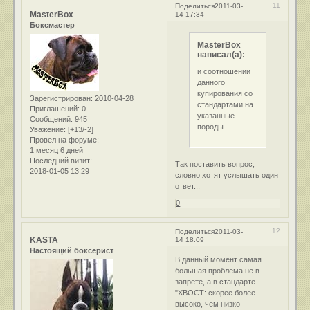
11
Поделиться
2011-03-
MasterBox
14 17:34
Боксмастер
MasterBox
написал(а):
и соотношении
данного
купирования со
Зарегистрирован
: 2010-04-28
стандартами на
Приглашений:
0
указанные
Сообщений:
945
породы.
Уважение:
[+13/-2]
Провел на форуме:
1 месяц 6 дней
Последний визит:
Так поставить вопрос,
2018-01-05 13:29
словно хотят услышать один
ответ...
0
12
Поделиться
2011-03-
KASTA
14 18:09
Настоящий боксерист
В данный момент самая
большая проблема не в
запрете, а в стандарте -
"ХВОСТ: скорее более
высоко, чем низко