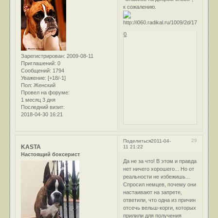
к сожалению.
0
Зарегистрирован
: 2009-08-11
Приглашений:
0
Сообщений:
1794
Уважение:
[+18/-1]
Пол:
Женский
Провел на форуме:
1 месяц 3 дня
Последний визит:
2018-04-30 16:21
29
Поделиться
2011-04-
KASTA
11 21:22
Настоящий боксерист
Да не за что! В этом и правда
нет ничего хорошего... Но от
реальности не избежишь...
Спросил немцев, почему они
настаивают на запрете,
ответили, что одна из причин
отсечь вельш-корги, которых
прилили для получения