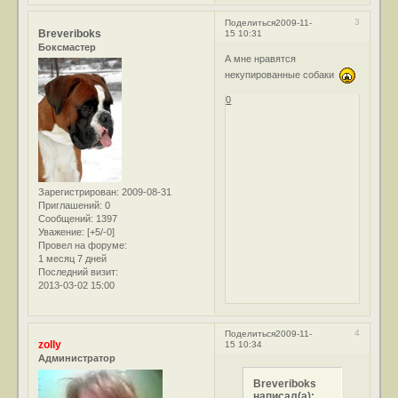
3
Поделиться
2009-11-
Breveriboks
15 10:31
Боксмастер
А мне нравятся
некупированные собаки
0
Зарегистрирован
: 2009-08-31
Приглашений:
0
Сообщений:
1397
Уважение:
[+5/-0]
Провел на форуме:
1 месяц 7 дней
Последний визит:
2013-03-02 15:00
4
Поделиться
2009-11-
zolly
15 10:34
Администратор
Breveriboks
написал(а):