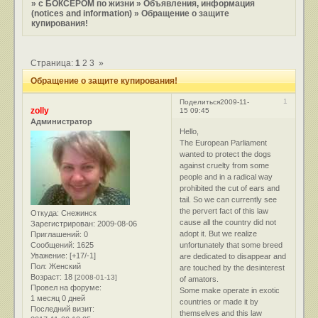
»
с БОКСЕРОМ по жизни
»
Объявления, информация
(notices and information)
»
Обращение о защите
купирования!
Страница:
1
2
3
»
Обращение о защите купирования!
1
Поделиться
2009-11-
zolly
15 09:45
Администратор
Hello,
The European Parliament
wanted to protect the dogs
against cruelty from some
people and in a radical way
prohibited the cut of ears and
tail. So we can currently see
the pervert fact of this law
Откуда:
Снежинск
cause all the country did not
Зарегистрирован
: 2009-08-06
adopt it. But we realize
Приглашений:
0
Сообщений:
1625
unfortunately that some breed
Уважение:
[+17/-1]
are dedicated to disappear and
Пол:
Женский
are touched by the desinterest
Возраст:
18
[2008-01-13]
of amators.
Провел на форуме:
Some make operate in exotic
1 месяц 0 дней
countries or made it by
Последний визит:
themselves and this law