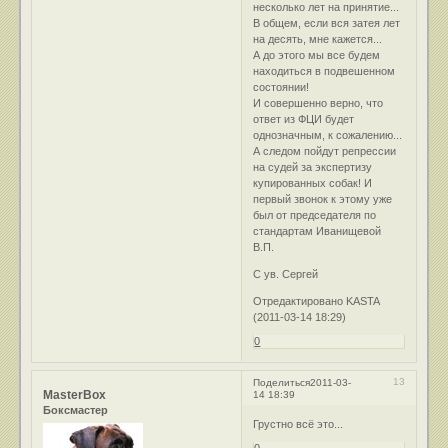
несколько лет на принятие...
В общем, если вся затея лет
на десять, мне кажется...
А до этого мы все будем
находиться в подвешенном
состоянии!
И совершенно верно, что
ответ из ФЦИ будет
однозначным, к сожалению...
А следом пойдут репрессии
на судей за экспертизу
купированных собак! И
первый звонок к этому уже
был от председателя по
стандартам Иванищевой
В.П.
С ув. Сергей
Отредактировано KASTA
(2011-03-14 18:29)
0
13
Поделиться
2011-03-
MasterBox
14 18:39
Боксмастер
Грустно всё это...
0