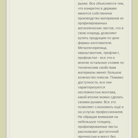
рынке. Все объясняется тем,
что конкретно в державе
имеется собственное
производство материалов из
профилированных
металлических листов, что в
свою очередь дозволяет
купить продукцию по цене
фирмы-изготовителя.
Металлочерепица,
евроштакетник, профлист,
профнастил - все эти и
многие остальные схожие по
техническим свойствам
материалы имеют большое
количество плюсов. Помимо
доступности, все они
характеризуются
несложностью монтажа,
какой вполне можно сделать
своими руками. Все это
позволяет сэкономить ещё и
на услугах профессионалов.
Не обращая внимания на
небольшую толщину,
профилированные листы
располагают достаточной
прочностью и могут без