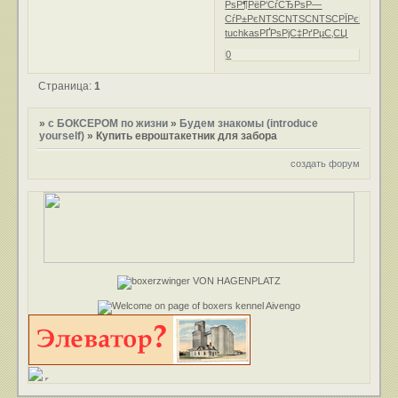
РѕР¶Рё
Р‘СѓСЂРѕ
Р—
СѓР±Рє
NTSC
NTSC
NTSC
РЇРєРѕРІ
Р”Р
tuchkas
РҐРѕРјС‡
РґРµС‚СЏ
0
Страница:
1
»
с БОКСЕРОМ по жизни
»
Будем знакомы (introduce
yourself)
»
Купить евроштакетник для забора
создать форум