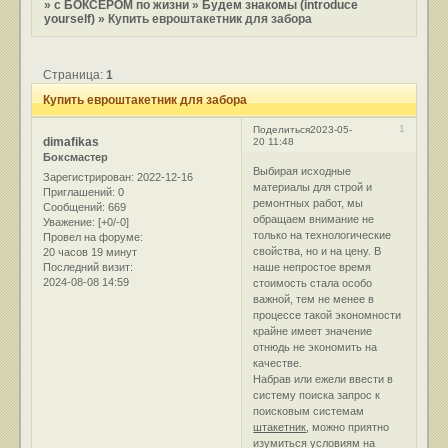
»
с БОКСЕРОМ по жизни
»
Будем знакомы (introduce
yourself)
»
Купить евроштакетник для забора
Страница:
1
Купить евроштакетник для забора
1
Поделиться
2023-05-
dimafikas
20 11:48
Боксмастер
Выбирая исходные
Зарегистрирован
: 2022-12-16
материалы для строй и
Приглашений:
0
ремонтных работ, мы
Сообщений:
669
обращаем внимание не
Уважение:
[+0/-0]
только на технологические
Провел на форуме:
свойства, но и на цену. В
20 часов 19 минут
Последний визит:
наше непростое время
2024-08-08 14:59
стоимость стала особо
важной, тем не менее в
процессе такой экономности
крайне имеет значение
отнюдь не экономить на
качестве.
Набрав или ежели ввести в
систему поиска запрос к
поисковым системам
штакетник
, можно приятно
изумиться условиям на