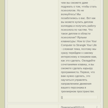
чем вы сможете даже
подумать о том, чтобы стать
психологом. Но не
волнуйтесь! Мы
позаботились о вас. Вот как
вы можете купить диплом
колледжа и получить работу
психолога по частям. Что
такое диплом в области
психологии? Ярлыки
клавиатуры: How to Use Your
Computer to Strangle Your Life
- сложная тема, поэтому мы
сразу перейдем к самому
интересному и покажем вам,
как это сделать. Овладейте
сочетаниями клавиш, и вы
сможете сделать карьеру
программиста. Первое, что
вам нужно сделать, это
научиться управлять
направлением движения
вашего персонажа в
трехмерном пространстве.
0
2
Поделиться
2023-12-