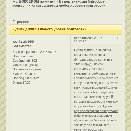
»
с БОКСЕРОМ по жизни
»
Будем знакомы (introduce
yourself)
»
Купить диплом любого уровня подготовки
Страница:
1
Купить диплом любого уровня подготовки
1
Поделиться
2023-02-
worksale555
05 12:36
Боксмастер
Купил диплом о высшем
Зарегистрирован
: 2022-08-16
образовании Москва.
Приглашений:
0
Лучший способ попасть в
Сообщений:
802
этот гибрид - найти
Уважение:
[+0/-0]
программу, которая
Провел на форуме:
включает в себя различные
5 дней 18 часов
Последний визит:
специальности и сочетает их
Вчера 17:53
с обучением лидерству. Если
вы учились в средней школе,
у вас может быть один или
несколько близких друзей,
которые продолжили карьеру
в других областях. Купил
http://besstdiplom.com/provedennyj-
diplom/
диплом о высшем
образовании Москва. Точно
так же у вас может быть
один или несколько