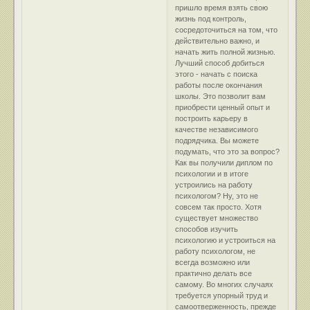
пришло время взять свою
жизнь под контроль,
сосредоточиться на том, что
действительно важно, и
начать жить полной жизнью.
Лучший способ добиться
этого - начать с поиска
работы после окончания
школы. Это позволит вам
приобрести ценный опыт и
построить карьеру в
качестве независимого
подрядчика. Вы можете
подумать, что это за вопрос?
Как вы получили диплом по
психологии и в итоге
устроились на работу
психологом? Ну, это не
совсем так просто. Хотя
существует множество
способов изучить
психологию и устроиться на
работу психологом, не
всегда возможно или
практично делать все
самому. Во многих случаях
требуется упорный труд и
самоотверженность, прежде