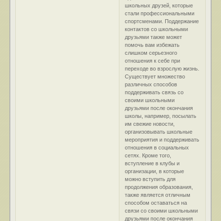
школьных друзей, которые
стали профессиональными
спортсменами. Поддержание
контактов со школьными
друзьями также может
помочь вам избежать
слишком серьезного
отношения к себе при
переходе во взрослую жизнь.
Существует множество
различных способов
поддерживать связь со
своими школьными
друзьями после окончания
школы, например, посылать
им свежие новости,
организовывать школьные
мероприятия и поддерживать
отношения в социальных
сетях. Кроме того,
вступление в клубы и
организации, в которые
можно вступить для
продолжения образования,
также является отличным
способом оставаться на
связи со своими школьными
друзьями после окончания