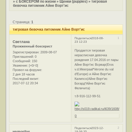
»
с БОКСЕРОМ по жизни
»
Щенки (puppies)
»
тигровая
бевочка питомник Айне Ворт'ис
Страница:
1
тигровая бевочка питомник Айне Ворт'ис
1
Поделиться
2016-08-
Светлана
23 12:23
Прожженный боксерист
Продается тигровая
Зарегистрирован
: 2009-08-07
нерасписная девочка
Приглашений:
0
рождения 17.04.2016 от пары
Сообщений:
150
Айне Ворт'ис Всрвар(Eros
Уважение:
[+0/-0]
v.d.Meerpaal*Verone du val
Провел на форуме:
d'Europe) и Айне Ворт'ис
2 дня 18 часов
Последний визит:
Калипсо(Айне Ворт'ис
2017-07-12 20:34
Богард*Айне Ворт'ис
Феличита)
т.8-916-112-99-51
0
2
Поделиться
2023-12-
wymorilas
19 06:35