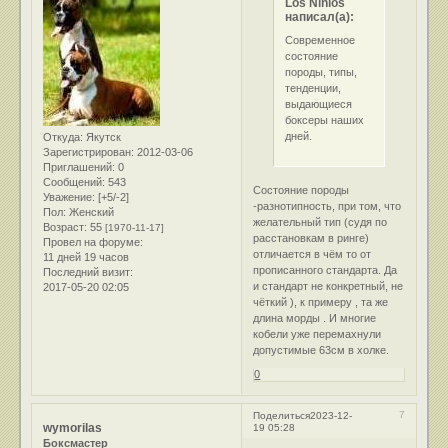
Los Ninios
написал(а):
Современное
состояние
породы, типы,
тенденции,
выдающиеся
боксеры наших
дней.
Откуда:
Якутск
Зарегистрирован
: 2012-03-06
Приглашений:
0
Сообщений:
543
Состояние породы
Уважение:
[+5/-2]
-разнотипность, при том, что
Пол:
Женский
желательный тип (судя по
Возраст:
55
[1970-11-17]
расстановкам в ринге)
Провел на форуме:
отличается в чём то от
11 дней 19 часов
прописанного стандарта. Да
Последний визит:
и стандарт не конкретный, не
2017-05-20 02:05
чёткий ), к примеру , та же
длина морды . И многие
кобели уже перемахнули
допустимые 63см в холке.
0
7
Поделиться
2023-12-
wymorilas
19 05:28
Боксмастер