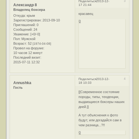
3
Поделиться
2013-12-
Александр 8
17 21:44
Владелец боксера
красавец
Откуда:
крым
Зарегистрирован
: 2013-09-10
0
Приглашений:
0
Сообщений:
24
Уважение:
[+0/-0]
Пол:
Мужской
Возраст:
52
[1974-04-08]
Провел на форуме:
10 часов 12 минут
Последний визит:
2015-07-11 12:32
4
Поделиться
2013-12-
Annushka
18 10:33
Гость
[[Современное состояние
породы, типы, тенденции,
выдающиеся боксеры наших
дней.]]
А тут объяснения к фото
будут, или догадайся сам в
чем разница...?!!
0