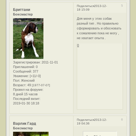
5
Поделиться
2013-12-
Бриттани
18 15:09
Боксмастер
Для меня у этих собак
разный тип . Но правильно
сформировать и обосновать
к сожалению пока не могу ,
не хватает опыта .
0
Зарегистрирован
: 2011-11-01
Приглашений:
0
Сообщений:
377
Уважение:
[+11/-0]
Пол:
Женский
Возраст:
49
[1977-07-07]
Провел на форуме:
8 дней 15 часов
Последний визит:
2019-01-30 18:18
6
Поделиться
2013-12-
Варлик Гард
19 04:36
Боксмастер