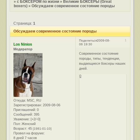
»
с БОКСЕРОМ по жизни
»
Великие БОКСЕРЫ (Great
boxers)
»
Обсуждаем современное состояние породы
Страница:
1
Обсуждаем современное состояние породы
1
Поделиться
2009-08-
Los Ninios
06 19:30
Модератор
Современное состояние
породы, типы, тенденции,
выдающиеся боксеры наших
дней.
0
Откуда:
MSC, RU
Зарегистрирован
: 2009-08-06
Приглашений:
0
Сообщений:
395
Уважение:
[+2/-0]
Пол:
Женский
Возраст:
45
[1981-01-10]
Провел на форуме:
8 дней 7 часов