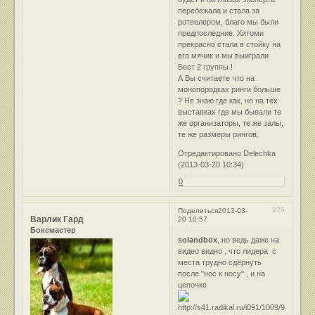
перебежала и стала за
ротвелером, благо мы были
предпоследние. Хитоми
прекрасно стала в стойку на
его мячик и мы выиграли
Бест 2 группы !
А Вы считаете что на
монопородках ринги больше
? Не знаю где как, но на тех
выставках где мы бывали те
же организаторы, те же залы,
те же размеры рингов.
Отредактировано Delechka
(2013-03-20 10:34)
0
275
Поделиться
2013-03-
Варлик Гард
20 10:57
Боксмастер
solandbox
, но ведь даже на
видео видно , что лидера с
места трудно сдёрнуть
после "нос к носу" , и на
цепочке