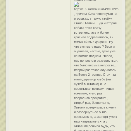
, причем Хита повернутая на
игрушках, в такую стойку
стала ! Мммм.... Да и вторая
собака тоже сразу
встрепенулась и более
красиво подравнялась, т.к.
мячик ей был до фени. Ну
что эксперту надо ? Бери и
оценивай, честно, даже уже
не помню под кем. Нееее,
нас попросили развернуться,
что было весьма непросто...
Второй раз такое случилось
на Бесте 2 группы. Стоит за
мной директор клуба (на
чужой выставке) и не
переставая ротваку пищит
мячиком, я его раз
попросила прекратить,
второй раз, бесполезно,
Хитоми повернулась к нему
и развернуть ее было
невозможно, а эксперт уже к
нам направляется, я с
отчаяния решила будь, что
будет и на глазах эксперта