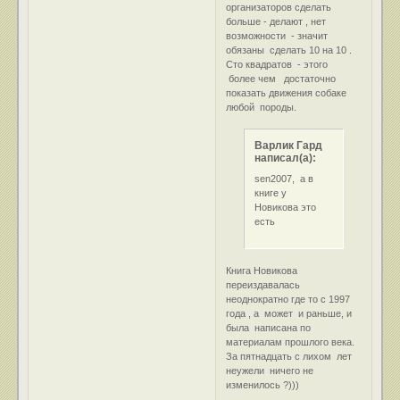
организаторов сделать
больше - делают , нет
возможности - значит
обязаны сделать 10 на 10 .
Сто квадратов - этого
более чем достаточно
показать движения собаке
любой породы.
Варлик Гард
написал(а):
sen2007, а в
книге у
Новикова это
есть
Книга Новикова
переиздавалась
неоднократно где то с 1997
года , а может и раньше, и
была написана по
материалам прошлого века.
За пятнадцать с лихом лет
неужели ничего не
изменилось ?)))