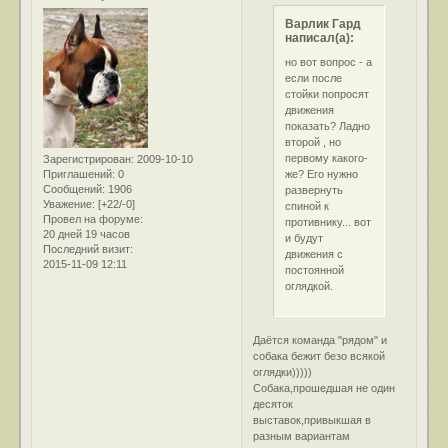
Варлик Гард
написал(а):
но вот вопрос - а
если после
стойки попросят
движения
показать? Ладно
второй , но
первому какого-
Зарегистрирован
: 2009-10-10
же? Его нужно
Приглашений:
0
Сообщений:
1906
развернуть
Уважение:
[+22/-0]
спиной к
Провел на форуме:
противнику... вот
20 дней 19 часов
и будут
Последний визит:
движения с
2015-11-09 12:11
постоянной
оглядкой.
Даётся команда "рядом" и
собака бежит безо всякой
оглядки)))))
Собака,прошедшая не один
десяток
выставок,привыкшая в
разным вариантам