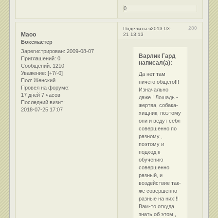
0
280
Поделиться
2013-03-
Маоо
21 13:13
Боксмастер
Зарегистрирован
: 2009-08-07
Варлик Гард
Приглашений:
0
написал(а):
Сообщений:
1210
Уважение:
[+7/-0]
Да нет там
Пол:
Женский
ничего общего!!!
Провел на форуме:
Изначально
17 дней 7 часов
даже ! Лошадь -
Последний визит:
жертва, собака-
2018-07-25 17:07
хищник, поэтому
они и ведут себя
совершенно по
разному ,
поэтому и
подход к
обучению
совершенно
разный, и
воздействие так-
же совершенно
разные на них!!!
Вам-то откуда
знать об этом ,