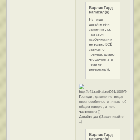
Варлик Гард
написал(а):
Ну тогда
давайте её и
закончим , т.к
там свои
особенности и
не только ВСЁ
зависит от
тренера, думаю
что другим эта
тема не
интересна )).
Господи , да конечно везде
свои особенности , я вам об
общем говорю , а не о
частностях ))
Давайте ,да ))Заканчивайте
..)
Варлик Гард
написал(а):