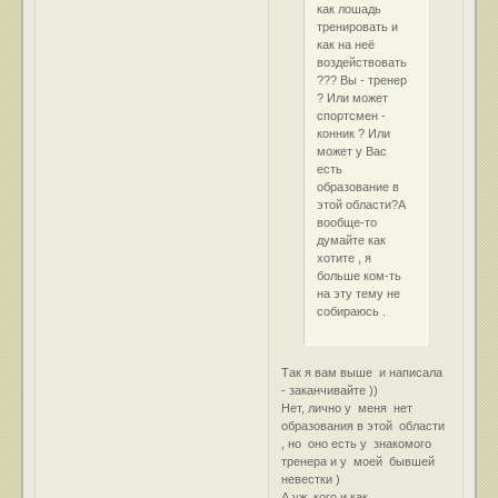
как лошадь
тренировать и
как на неё
воздействовать
??? Вы - тренер
? Или может
спортсмен -
конник ? Или
может у Вас
есть
образование в
этой области?А
вообще-то
думайте как
хотите , я
больше ком-ть
на эту тему не
собираюсь .
Так я вам выше и написала
- заканчивайте ))
Нет, лично у меня нет
образования в этой области
, но оно есть у знакомого
тренера и у моей бывшей
невестки )
А уж кого и как