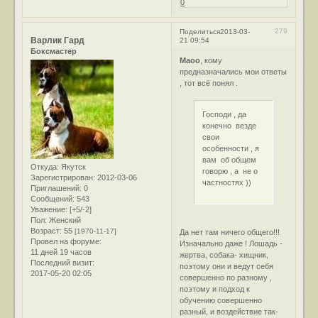
0
279
Поделиться
2013-03-
Варлик Гард
21 09:54
Боксмастер
Маоо
, кому
предназначались мои ответы
, тот всё понял .
Господи , да
конечно везде
свои
особенности , я
вам об общем
Откуда:
Якутск
говорю , а не о
Зарегистрирован
: 2012-03-06
частностях ))
Приглашений:
0
Сообщений:
543
Уважение:
[+5/-2]
Пол:
Женский
Возраст:
55
[1970-11-17]
Да нет там ничего общего!!!
Провел на форуме:
Изначально даже ! Лошадь -
11 дней 19 часов
жертва, собака- хищник,
Последний визит:
поэтому они и ведут себя
2017-05-20 02:05
совершенно по разному ,
поэтому и подход к
обучению совершенно
разный, и воздействие так-