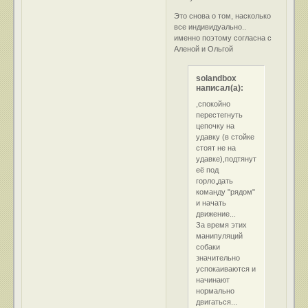
Это снова о том, насколько
все индивидуально..
именно поэтому согласна с
Аленой и Ольгой
solandbox
написал(а):
,спокойно
перестегнуть
цепочку на
удавку (в стойке
стоят не на
удавке),подтянуть
её под
горло,дать
команду "рядом"
и начать
движение...
За время этих
манипуляций
собаки
значительно
успокаиваются и
начинают
нормально
двигаться...