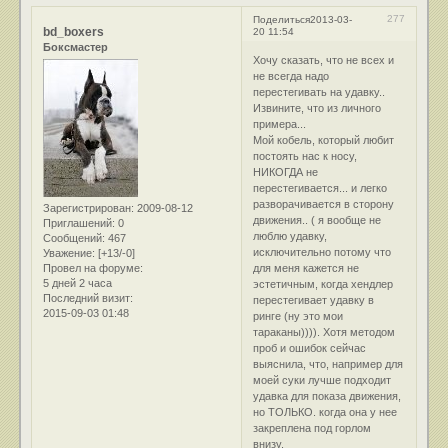
277
Поделиться
2013-03-
bd_boxers
20 11:54
Боксмастер
Хочу сказать, что не всех и
не всегда надо
перестегивать на удавку..
Извините, что из личного
примера...
Мой кобель, который любит
постоять нас к носу,
НИКОГДА не
перестегивается... и легко
разворачивается в сторону
Зарегистрирован
: 2009-08-12
движения.. ( я вообще не
Приглашений:
0
люблю удавку,
Сообщений:
467
исключительно потому что
Уважение:
[+13/-0]
Провел на форуме:
для меня кажется не
5 дней 2 часа
эстетичным, когда хендлер
Последний визит:
перестегивает удавку в
2015-09-03 01:48
ринге (ну это мои
тараканы)))). Хотя методом
проб и ошибок сейчас
выяснила, что, например для
моей суки лучше подходит
удавка для показа движения,
но ТОЛЬКО. когда она у нее
закреплена под горлом
внизу.