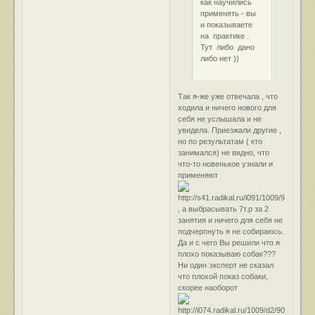
как научились
применять - вы
и показываете
на практике .
Тут либо дано
либо нет ))
Так я-же уже отвечала , что
ходила и ничего нового для
себя не услышала и не
увидела. Приезжали другие ,
но по результатам ( кто
занимался) не видно, что
что-то новенькое узнали и
применяют
, а выбрасывать 7т.р за 2
занятия и ничего для себя не
подчерпнуть я не собираюсь.
Да и с чего Вы решили что я
плохо показываю собак???
Ни один эксперт не сказал
что плохой показ собаки,
скорее наоборот