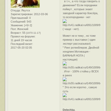
в т.ч., а что тогда говорить о
движении? Если породники
поймут , которые знают
Откуда:
Якутск
заводной характер боксёра,
Зарегистрирован
: 2012-03-06
то всепородники - нет
Приглашений:
0
Сообщений:
543
Уважение:
[+5/-2]
( чаще - нет).
Пол:
Женский
Возраст:
55
[1970-11-17]
Может не в тему , но тоже
Провел на форуме:
пример с выставки ( один
11 дней 19 часов
эксперт рассказывал)
Последний визит:
" Ринг ротвейлеров. Двойной
2017-05-20 02:05
хендлинг.Мотивация -
БАРАНЬЯ НОГА (
настоящая)
. Итог - 100% стойка у ВСЕХ
в ринге
" Это если коротко , самую
суть
.
Delechka
,