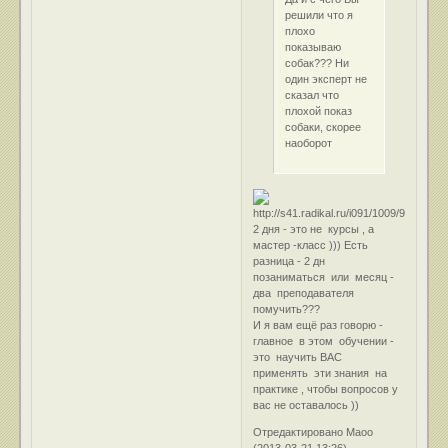
решили что я
плохо
показываю
собак??? Ни
один эксперт не
сказал что
плохой показ
собаки, скорее
наоборот
2 дня - это не курсы , а
мастер -класс ))) Есть
разница - 2 дн
позаниматься или месяц -
два преподавателя
помучить???
И я вам ещё раз говорю -
главное в этом обучении -
это научить ВАС
применять эти знания на
практике , чтобы вопросов у
вас не оставалось ))
Отредактировано Маоо
(2013-03-21 13:26)