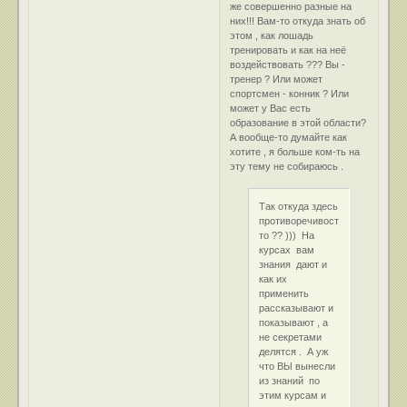
же совершенно разные на
них!!! Вам-то откуда знать об
этом , как лошадь
тренировать и как на неё
воздействовать ??? Вы -
тренер ? Или может
спортсмен - конник ? Или
может у Вас есть
образование в этой области?
А вообще-то думайте как
хотите , я больше ком-ть на
эту тему не собираюсь .
Так откуда здесь
противоречивость
то ?? ))) На
курсах вам
знания дают и
как их
применить
рассказывают и
показывают , а
не секретами
делятся . А уж
что ВЫ вынесли
из знаний по
этим курсам и