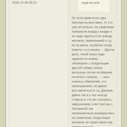
-куда ни шло
2016-12-05 00:23
Ну если даже всего два
боксера на выставке, то это
уже актуально, на сравнении
повернули морда к морде и
не надо париться по поводу
мячиков, привлеканий и т.д.
из-за ринга, особенно когда
помочь то и некому ... Другое
дело, такой показ надо
заранее по моему
обговорить с владельцем
другой собаки, иначе
рискуешь потом на форуме
почитать страниц ....цать
гневных обвинений, что
провоцировал, не давал
выставляться и т.д. Давным,
давно так и у нас иногда
ставили и это не считалось
нарушением, а вот раз мы с
Хитоминой так
непроизвольно развернулись
на сравнении, когда пищат
мячиком не переставая под
твоим хвостом