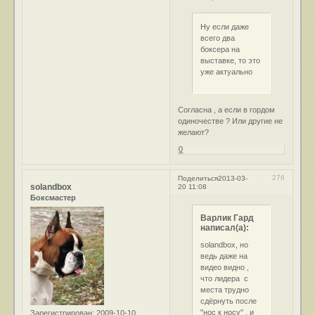
Ну если даже
всего два
боксера на
выставке, то это
уже актуально
Согласна , а если в гордом
одиночестве ? Или другие не
желают?
0
276
Поделиться
2013-03-
solandbox
20 11:08
Боксмастер
Варлик Гард
написал(а):
solandbox, но
ведь даже на
видео видно ,
что лидера с
места трудно
сдёрнуть после
"нос к носу" , и
Зарегистрирован
: 2009-10-10