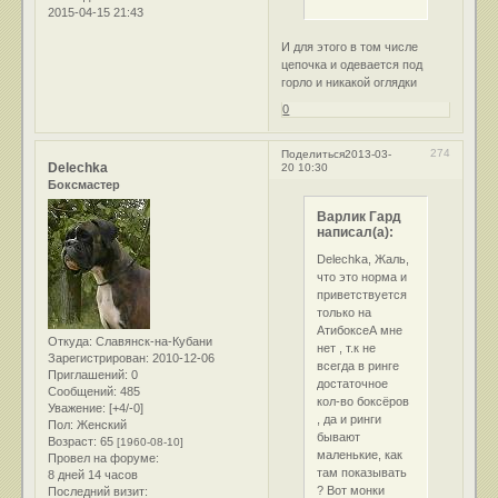
2015-04-15 21:43
И для этого в том числе
цепочка и одевается под
горло и никакой оглядки
0
274
Поделиться
2013-03-
Delechka
20 10:30
Боксмастер
Варлик Гард
написал(а):
Delechka, Жаль,
что это норма и
приветствуется
только на
АтибоксеА мне
Откуда:
Славянск-на-Кубани
нет , т.к не
Зарегистрирован
: 2010-12-06
всегда в ринге
Приглашений:
0
достаточное
Сообщений:
485
кол-во боксёров
Уважение:
[+4/-0]
, да и ринги
Пол:
Женский
бывают
Возраст:
65
[1960-08-10]
маленькие, как
Провел на форуме:
там показывать
8 дней 14 часов
? Вот монки
Последний визит: