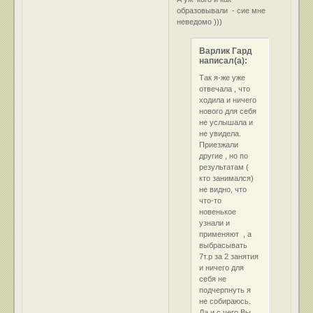
образовывали - сие мне
неведомо )))
Варлик Гард
написал(а):
Так я-же уже
отвечала , что
ходила и ничего
нового для себя
не услышала и
не увидела.
Приезжали
другие , но по
результатам (
кто занимался)
не видно, что
что-то
новенькое
узнали и
применяют , а
выбрасывать
7т.р за 2 занятия
и ничего для
себя не
подчерпнуть я
не собираюсь.
Да и с чего Вы