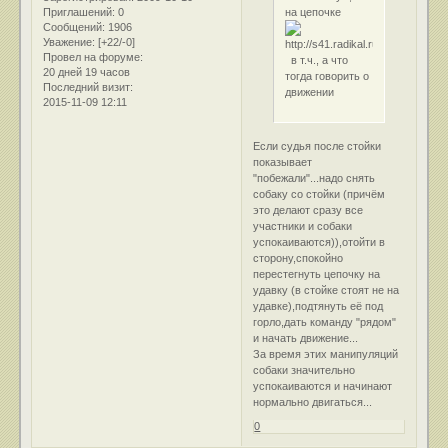
на цепочке
Приглашений:
0
Сообщений:
1906
Уважение:
[+22/-0]
Провел на форуме:
в т.ч., а что
20 дней 19 часов
тогда говорить о
Последний визит:
движении
2015-11-09 12:11
Если судья после стойки
показывает
"побежали"...надо снять
собаку со стойки (причём
это делают сразу все
участники и собаки
успокаиваются)),отойти в
сторону,спокойно
перестегнуть цепочку на
удавку (в стойке стоят не на
удавке),подтянуть её под
горло,дать команду "рядом"
и начать движение...
За время этих манипуляций
собаки значительно
успокаиваются и начинают
нормально двигаться...
0