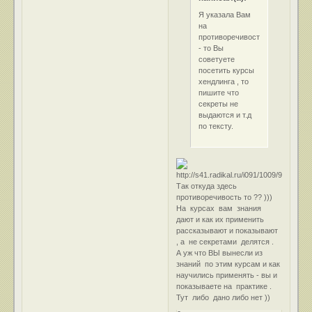
Я указала Вам
на
противоречивость
- то Вы
советуете
посетить курсы
хендлинга , то
пишите что
секреты не
выдаются и т.д
по тексту.
Так откуда здесь
противоречивость то ?? )))
На курсах вам знания
дают и как их применить
рассказывают и показывают
, а не секретами делятся .
А уж что ВЫ вынесли из
знаний по этим курсам и как
научились применять - вы и
показываете на практике .
Тут либо дано либо нет ))