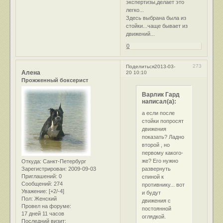
экспертизы,делает это
легко...
Здесь выбрана была из
стойки...чаще бывает из
движений...
0
273
Поделиться
2013-03-
Алена
20 10:10
Прожженный боксерист
Варлик Гард
написал(а):
а если после
стойки попросят
движения
показать? Ладно
второй , но
первому какого-
же? Его нужно
Откуда:
Санкт-Петербург
развернуть
Зарегистрирован
: 2009-09-03
Приглашений:
0
спиной к
Сообщений:
274
противнику... вот
Уважение:
[+2/-4]
и будут
Пол:
Женский
движения с
Провел на форуме:
постоянной
17 дней 11 часов
оглядкой.
Последний визит: