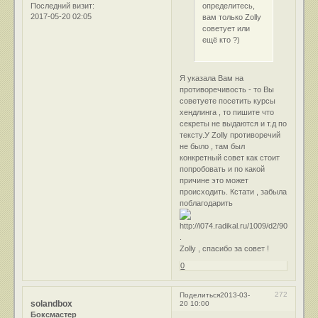
Последний визит:
определитесь,
2017-05-20 02:05
вам только Zolly
советует или
ещё кто ?)
Я указала Вам на
противоречивость - то Вы
советуете посетить курсы
хендлинга , то пишите что
секреты не выдаются и т.д по
тексту.У Zolly противоречий
не было , там был
конкретный совет как стоит
попробовать и по какой
причине это может
происходить. Кстати , забыла
поблагодарить
.
Zolly , спасибо за совет !
0
272
Поделиться
2013-03-
solandbox
20 10:00
Боксмастер