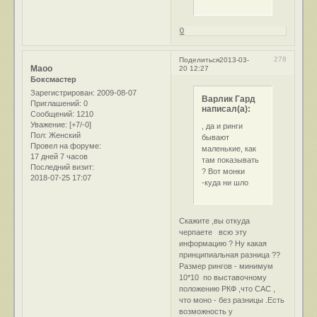
0
278
Поделиться
2013-03-
Маоо
20 12:27
Боксмастер
Зарегистрирован
: 2009-08-07
Варлик Гард
Приглашений:
0
написал(а):
Сообщений:
1210
Уважение:
[+7/-0]
, да и ринги
Пол:
Женский
бывают
Провел на форуме:
маленькие, как
17 дней 7 часов
там показывать
Последний визит:
? Вот монки
2018-07-25 17:07
-куда ни шло
Скажите ,вы откуда
черпаете всю эту
информацию ? Ну какая
принципиальная разница ??
Размер рингов - минимум
10*10 по выставочному
положению РКФ ,что САС ,
что моно - без разницы .Есть
возможность у