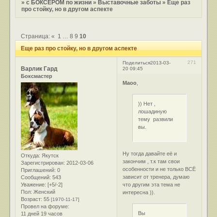
»
с БОКСЕРОМ по жизни
»
Выставочные заботы
»
Еще раз
про стойку, но в другом аспекте
Страница:
«
1
…
8
9
10
Еще раз про стойку, но в другом аспекте
271
Поделиться
2013-03-
Варлик Гард
20 09:45
Боксмастер
Маоо
,
)) Нет ,
лошадиную
тему развили
вы.
Ну тогда давайте её и
Откуда:
Якутск
закончим , т.к там свои
Зарегистрирован
: 2012-03-06
особенности и не только ВСЁ
Приглашений:
0
зависит от тренера, думаю
Сообщений:
543
что другим эта тема не
Уважение:
[+5/-2]
Пол:
Женский
интересна )).
Возраст:
55
[1970-11-17]
Провел на форуме:
Вы
11 дней 19 часов